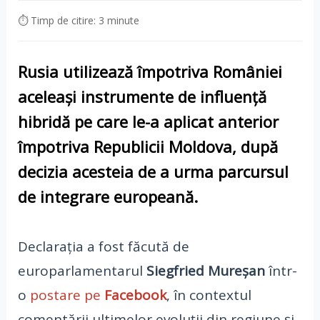
⏱ Timp de citire: 3 minute
Rusia
utilizează împotriva
României
aceleași instrumente de
influență
hibridă
pe care le-a aplicat anterior
împotriva
Republicii Moldova
, după
decizia acesteia de a urma parcursul
de
integrare europeană
.
Declarația a fost făcută de
europarlamentarul
Siegfried Mureșan
într-
o
postare pe
Facebook
, în contextul
comentării ultimelor evoluții din regiune și