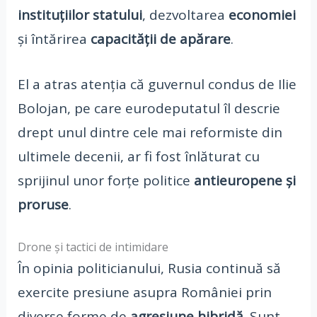
instituțiilor statului
, dezvoltarea
economiei
și întărirea
capacității de apărare
.
El a atras atenția că guvernul condus de Ilie
Bolojan, pe care eurodeputatul îl descrie
drept unul dintre cele mai reformiste din
ultimele decenii, ar fi fost înlăturat cu
sprijinul unor forțe politice
antieuropene și
proruse
.
Drone și tactici de intimidare
În opinia politicianului, Rusia continuă să
exercite presiune asupra României prin
diverse forme de
agresiune hibridă
. Sunt