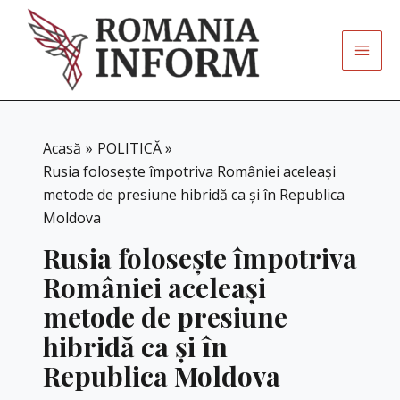
Skip
to
content
Acasă
POLITICĂ
Rusia folosește împotriva României aceleași
metode de presiune hibridă ca și în Republica
Moldova
Rusia folosește împotriva
României aceleași
metode de presiune
hibridă ca și în
Republica Moldova