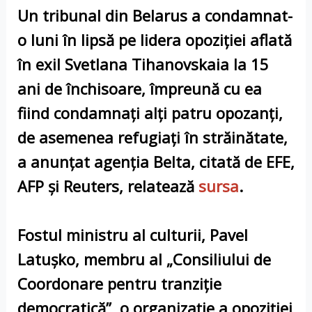
Un tribunal din Belarus a condamnat-
o luni în lipsă pe lidera opoziţiei aflată
în exil Svetlana Tihanovskaia la 15
ani de închisoare, împreună cu ea
fiind condamnaţi alţi patru opozanţi,
de asemenea refugiaţi în străinătate,
a anunţat agenţia Belta, citată de EFE,
AFP şi Reuters
,
relatează
sursa
.
Fostul ministru al culturii, Pavel
Latuşko, membru al „Consiliului de
Coordonare pentru tranziţie
democratică”, o organizaţie a opoziţiei