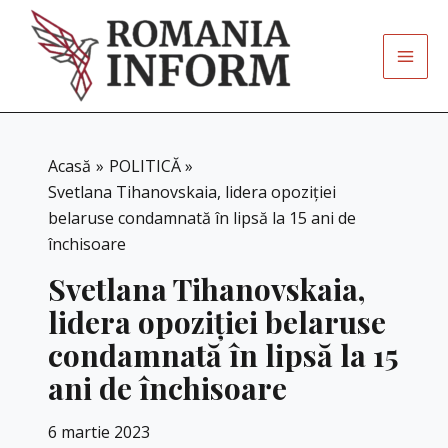
Skip
to
content
Acasă
POLITICĂ
Svetlana Tihanovskaia, lidera opoziției
belaruse condamnată în lipsă la 15 ani de
închisoare
Svetlana Tihanovskaia,
lidera opoziției belaruse
condamnată în lipsă la 15
ani de închisoare
6 martie 2023