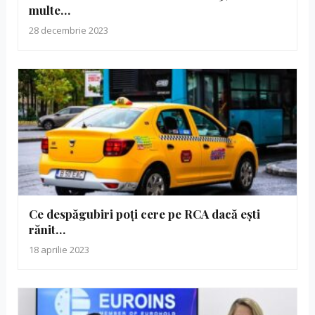
multe…
28 decembrie 2023
Ce despăgubiri poți cere pe RCA dacă ești
rănit…
18 aprilie 2023