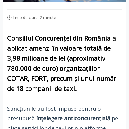
⏱ Timp de citire: 2 minute
Consiliul Concurenței din România a
aplicat amenzi în valoare totală de
3,98 milioane de lei
(aproximativ
780.000 de euro
) organizațiilor
COTAR
,
FORT
, precum și unui număr
de
18 companii de taxi
.
Sancțiunile au fost impuse pentru o
presupusă
înțelegere anticoncurențială
pe
piața serviciilor de taxi prin platforme