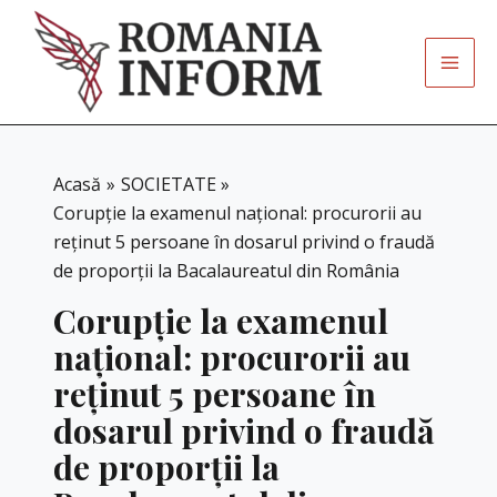
Skip
to
content
Acasă
SOCIETATE
Corupție la examenul național: procurorii au
reținut 5 persoane în dosarul privind o fraudă
de proporții la Bacalaureatul din România
Corupție la examenul
național: procurorii au
reținut 5 persoane în
dosarul privind o fraudă
de proporții la