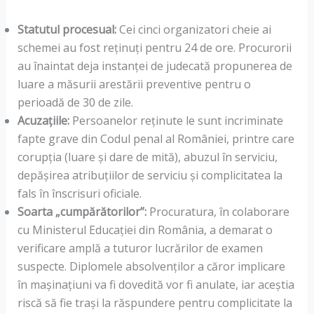
Statutul procesual:
Cei cinci organizatori cheie ai
schemei au fost reținuți pentru 24 de ore. Procurorii
au înaintat deja instanței de judecată propunerea de
luare a măsurii arestării preventive pentru o
perioadă de 30 de zile.
Acuzațiile:
Persoanelor reținute le sunt incriminate
fapte grave din Codul penal al României, printre care
corupția (luare și dare de mită), abuzul în serviciu,
depășirea atribuțiilor de serviciu și complicitatea la
fals în înscrisuri oficiale.
Soarta „cumpărătorilor”:
Procuratura, în colaborare
cu Ministerul Educației din România, a demarat o
verificare amplă a tuturor lucrărilor de examen
suspecte. Diplomele absolvenților a căror implicare
în mașinațiuni va fi dovedită vor fi anulate, iar aceștia
riscă să fie trași la răspundere pentru complicitate la