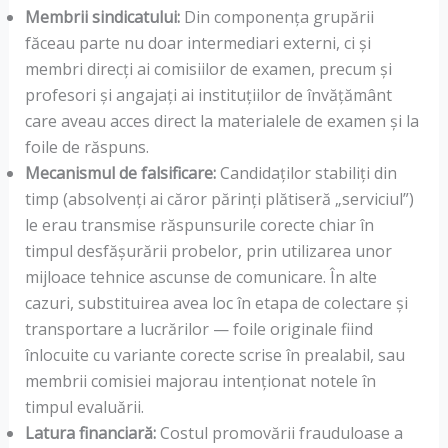
Membrii sindicatului:
Din componența grupării
făceau parte nu doar intermediari externi, ci și
membri direcți ai comisiilor de examen, precum și
profesori și angajați ai instituțiilor de învățământ
care aveau acces direct la materialele de examen și la
foile de răspuns.
Mecanismul de falsificare:
Candidaților stabiliți din
timp (absolvenți ai căror părinți plătiseră „serviciul”)
le erau transmise răspunsurile corecte chiar în
timpul desfășurării probelor, prin utilizarea unor
mijloace tehnice ascunse de comunicare. În alte
cazuri, substituirea avea loc în etapa de colectare și
transportare a lucrărilor — foile originale fiind
înlocuite cu variante corecte scrise în prealabil, sau
membrii comisiei majorau intenționat notele în
timpul evaluării.
Latura financiară:
Costul promovării frauduloase a