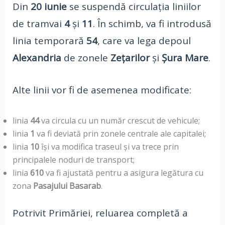
Din
20 iunie
se suspendă circulația liniilor
de tramvai
4
și
11
. În schimb, va fi introdusă
linia temporară
54
, care va lega depoul
Alexandria
de zonele
Zețarilor
și
Șura Mare
.
Alte linii vor fi de asemenea modificate:
linia
44
va circula cu un număr crescut de vehicule;
linia
1
va fi deviată prin zonele centrale ale capitalei;
linia
10
își va modifica traseul și va trece prin
principalele noduri de transport;
linia
610
va fi ajustată pentru a asigura legătura cu
zona
Pasajului Basarab
.
Potrivit Primăriei, reluarea completă a