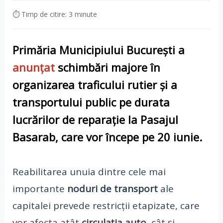
⏱ Timp de citire: 3 minute
Primăria Municipiului București
a
anunțat
schimbări majore în
organizarea
traficului rutier
și a
transportului public
pe durata
lucrărilor de reparație la
Pasajul
Basarab
, care vor începe pe
20 iunie
.
Reabilitarea unuia dintre cele mai
importante
noduri de transport
ale
capitalei prevede restricții etapizate, care
vor afecta atât
circulația auto
, cât și