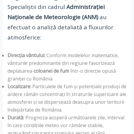
Specialiștii din cadrul
Administrației
Naționale de Meteorologie (ANM)
au
efectuat o analiză detaliată a fluxurilor
atmosferice:
Direcția vântului:
Conform modelelor matematice,
vânturile predominante din regiune favorizează
deplasarea
coloanei de fum
într-o direcție opusă
graniței cu România.
Localizare:
Particulele de fum și potențialii produși de
ardere rămân concentrați în straturile superioare ale
atmosferei și se dispersează deasupra unor teritorii
îndepărtate de România.
Durată:
Prognoza acoperă următoarele zile, interval
în care condițiile meteo vor rămâne stabile,
asigurând siguranța spațiului aerian al țării.