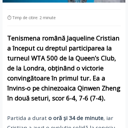
⏱ Timp de citire: 2 minute
Tenismena română
Jaqueline Cristian
a început cu dreptul participarea la
turneul
WTA 500 de la Queen’s Club
,
de la Londra, obținând o victorie
convingătoare în primul tur. Ea a
învins-o pe chinezoaica
Qinwen Zheng
în două seturi, scor
6-4, 7-6 (7-4)
.
Partida a durat
o oră și 34 de minute
, iar
Cristian a avut o evoluție solidă la serviciu,