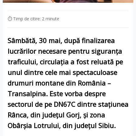
⏱ Timp de citire: 2 minute
Sâmbătă,
30 mai
, după finalizarea
lucrărilor necesare pentru siguranța
traficului, circulația a fost reluată pe
unul dintre cele mai spectaculoase
drumuri montane din România –
Transalpina
. Este vorba despre
sectorul de pe
DN67C
dintre stațiunea
Rânca
, din județul
Gorj
, și zona
Obârșia Lotrului
, din județul
Sibiu
.