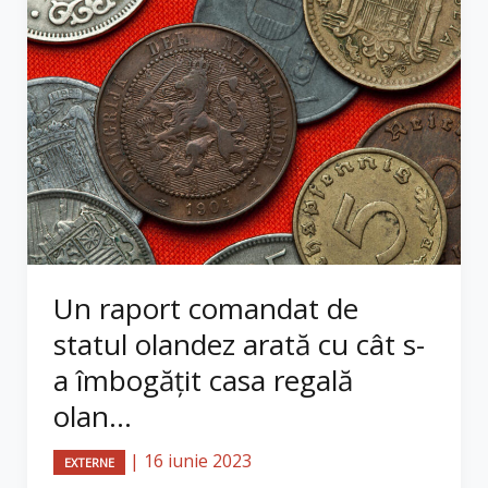
Un raport comandat de
statul olandez arată cu cât s-
a îmbogățit casa regală
olan...
|
16 iunie 2023
EXTERNE