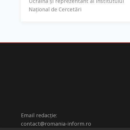
Ucraina și reprezentant al Institutului
Național de Cercetări
Email redacție:
contact@romania-inform.ro