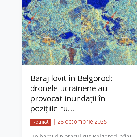
Baraj lovit în Belgorod:
dronele ucrainene au
provocat inundații în
pozițiile ru...
|
28 octombrie 2025
POLITICĂ
Un baraj din orașul rus Belgorod, aflat