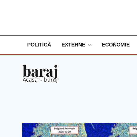
Skip
to
content
POLITICĂ
EXTERNE
ECONOMIE
baraj
Acasă
baraj