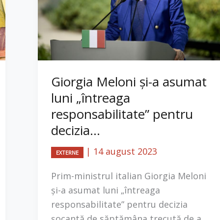
Giorgia Meloni și-a asumat
luni „întreaga
responsabilitate” pentru
decizia...
|
14 august 2023
EXTERNE
Prim-ministrul italian Giorgia Meloni
și-a asumat luni „întreaga
responsabilitate” pentru decizia
șocantă de săptămâna trecută de a