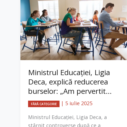
Ministrul Educației, Ligia
Deca, explică reducerea
burselor: „Am pervertit...
|
5 iulie 2025
FĂRĂ CATEGORIE
Ministrul Educației, Ligia Deca, a
stârnit controverse după ce a