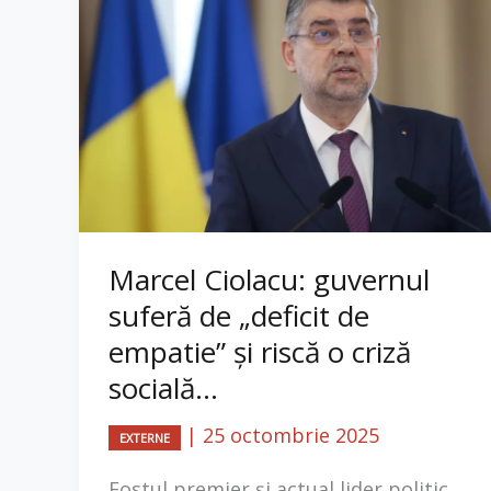
Marcel Ciolacu: guvernul
suferă de „deficit de
empatie” și riscă o criză
socială...
|
25 octombrie 2025
EXTERNE
Fostul premier și actual lider politic