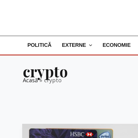
Skip
to
content
POLITICĂ
EXTERNE
ECONOMIE
crypto
Acasă
crypto