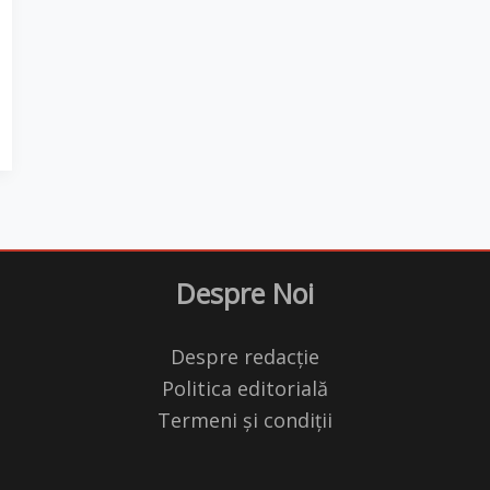
Despre Noi
Despre redacție
Politica editorială
Termeni și condiții