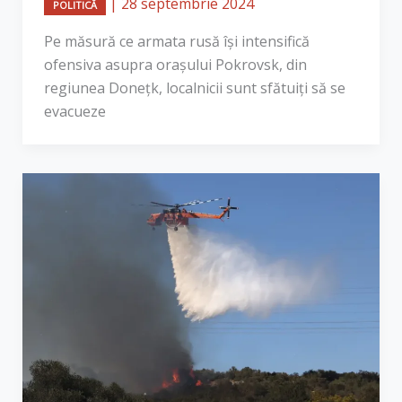
|
28 septembrie 2024
POLITICĂ
Pe măsură ce armata rusă își intensifică
ofensiva asupra orașului Pokrovsk, din
regiunea Donețk, localnicii sunt sfătuiți să se
evacueze