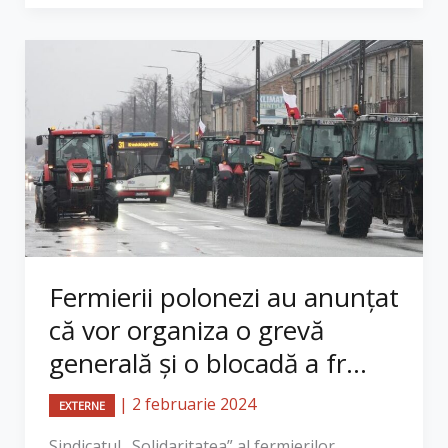
Fermierii polonezi au anunțat
că vor organiza o grevă
generală și o blocadă a fr...
|
2 februarie 2024
EXTERNE
Sindicatul „Solidaritatea” al fermierilor