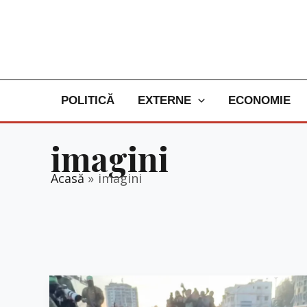
Skip
to
content
POLITICĂ
EXTERNE
ECONOMIE
imagini
Acasă
imagini