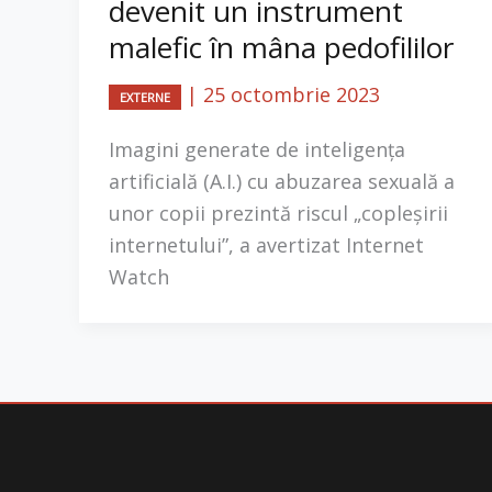
devenit un instrument
malefic în mâna pedofililor
|
25 octombrie 2023
EXTERNE
Imagini generate de inteligența
artificială (A.I.) cu abuzarea sexuală a
unor copii prezintă riscul „copleșirii
internetului”, a avertizat Internet
Watch