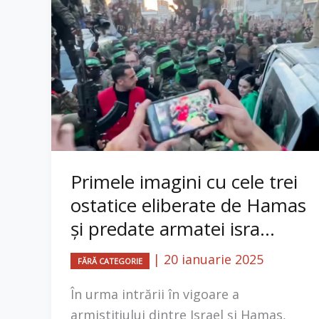
Primele imagini cu cele trei
ostatice eliberate de Hamas
și predate armatei isra...
|
20 ianuarie 2025
FĂRĂ CATEGORIE
În urma intrării în vigoare a
armistițiului dintre Israel și Hamas,