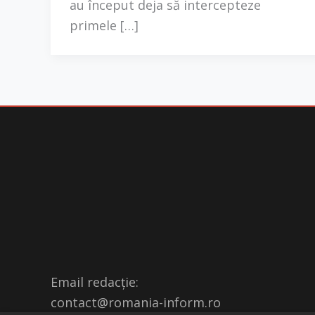
au început deja să intercepteze
primele […]
Email redacție:
contact@romania-inform.ro