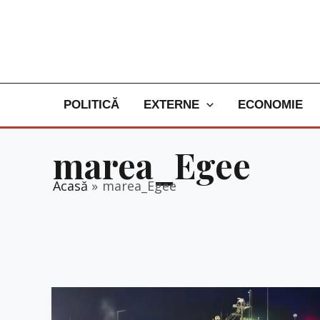
Skip
to
content
POLITICĂ
EXTERNE
ECONOMIE
marea_Egee
Acasă
marea_Egee