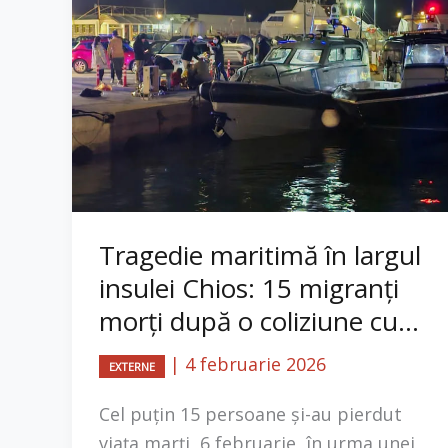
Tragedie maritimă în largul
insulei Chios: 15 migranți
morți după o coliziune cu...
|
4 februarie 2026
EXTERNE
Cel puțin 15 persoane și-au pierdut
viața marți, 6 februarie, în urma unei