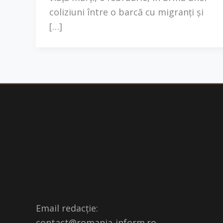
coliziuni între o barcă cu migranți și
[…]
Email redacție:
contact@romania-inform.ro