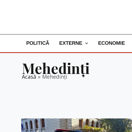
Skip
to
content
POLITICĂ
EXTERNE
ECONOMIE
Mehedinți
Acasă
Mehedinți