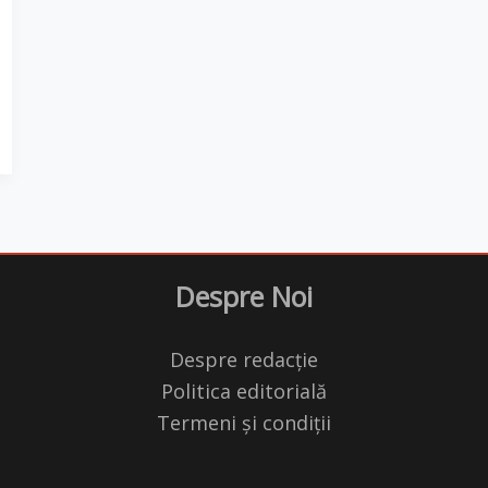
Despre Noi
Despre redacție
Politica editorială
Termeni și condiții