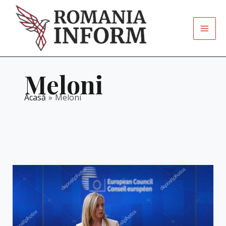
Skip
to
content
Meloni
Acasă
Meloni