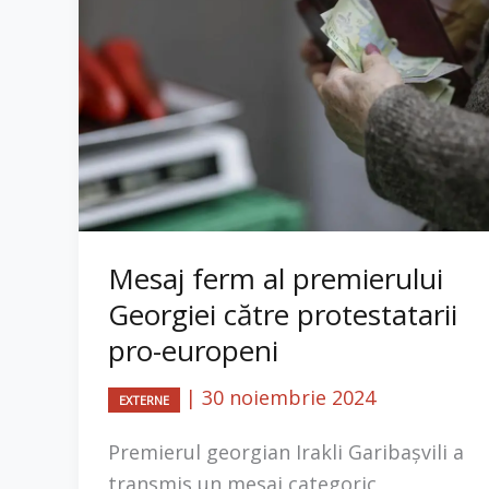
Mesaj ferm al premierului
Georgiei către protestatarii
pro-europeni
|
30 noiembrie 2024
EXTERNE
Premierul georgian Irakli Garibașvili a
transmis un mesaj categoric