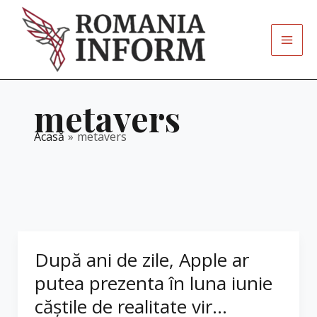
Skip
to
content
metavers
Acasă
metavers
După ani de zile, Apple ar
putea prezenta în luna iunie
căștile de realitate vir...