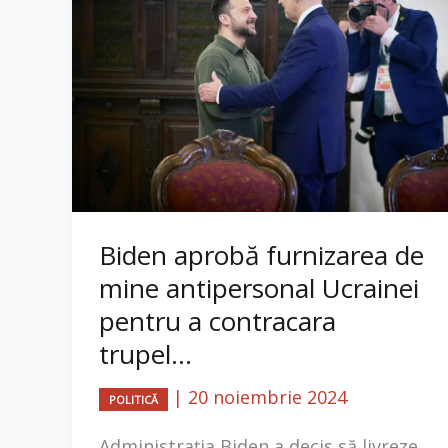
Biden aprobă furnizarea de
mine antipersonal Ucrainei
pentru a contracara
trupel...
|
20 noiembrie 2024
POLITICĂ
Administrația Biden a decis să livreze