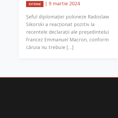
|
9 martie 2024
EXTERNE
Şeful diplomaţiei poloneze Radoslaw
Sikorski a reacţionat pozitiv la
recentele declaraţii ale preşedintelui
francez Emmanuel Macron, conform
căruia nu trebuie […]