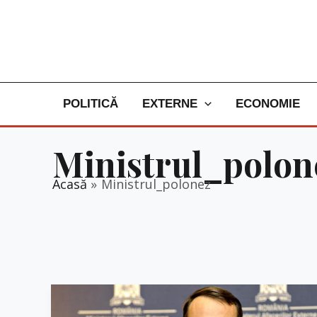
Skip
to
content
POLITICĂ
EXTERNE
ECONOMIE
Ministrul_polon
Acasă
Ministrul_polonez