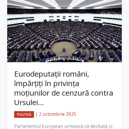
Eurodeputații români,
împărțiți în privința
moțiunilor de cenzură contra
Ursulei...
|
2 octombrie 2025
POLITICĂ
Parlamentul European urmează să dezbată și