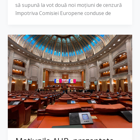
să supună la vot două noi moțiuni de cenzură
împotriva Comisiei Europene conduse de