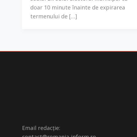
doar 10 minute înainte de expirarea
termenului de […]
Email redacție:
contact@romania-inform.ro