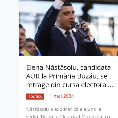
Elena Năstăsoiu, candidata
AUR la Primăria Buzău, se
retrage din cursa electoral...
|
1 mai 2024
POLITICĂ
Năstăsoiu a explicat că a ajuns la
sediul Biroului Electoral Municipal cu