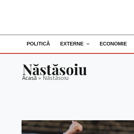
Skip
to
content
POLITICĂ
EXTERNE
ECONOMIE
Năstăsoiu
Acasă
Năstăsoiu