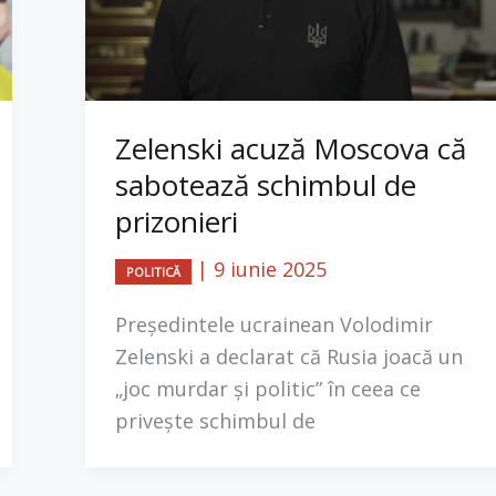
Zelenski acuză Moscova că
sabotează schimbul de
prizonieri
|
9 iunie 2025
POLITICĂ
Președintele ucrainean Volodimir
Zelenski a declarat că Rusia joacă un
„joc murdar și politic” în ceea ce
privește schimbul de