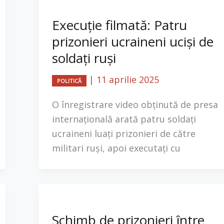
Execuție filmată: Patru
prizonieri ucraineni uciși de
soldați ruși
|
11 aprilie 2025
POLITICĂ
O înregistrare video obținută de presa
internațională arată patru soldați
ucraineni luați prizonieri de către
militari ruși, apoi executați cu
Schimb de prizonieri între