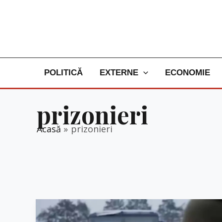
Skip
to
content
POLITICĂ
EXTERNE
ECONOMIE
prizonieri
Acasă
prizonieri