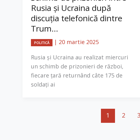
Rusia și Ucraina după
discuția telefonică dintre
Trum...
|
20 martie 2025
POLITICĂ
Rusia și Ucraina au realizat miercuri
un schimb de prizonieri de război,
fiecare țară returnând câte 175 de
soldați ai
1
2