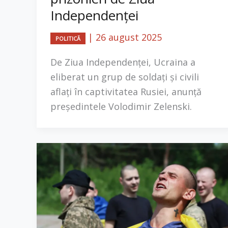
Independenței
|
26 august 2025
POLITICĂ
De Ziua Independenței, Ucraina a
eliberat un grup de soldați și civili
aflați în captivitatea Rusiei, anunță
președintele Volodimir Zelenski.