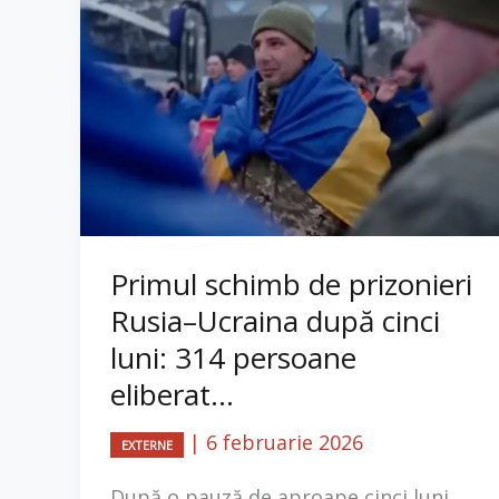
Primul schimb de prizonieri
Rusia–Ucraina după cinci
luni: 314 persoane
eliberat...
|
6 februarie 2026
EXTERNE
După o pauză de aproape cinci luni,