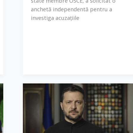
state membre OSCE, a solicitat o
anchetă independentă pentru a
investiga acuzațiile