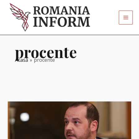
Skip
to
content
procente
Acasă
procente