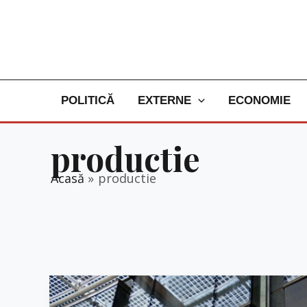
Skip
to
content
POLITICĂ
EXTERNE
ECONOMIE
productie
Acasă
productie