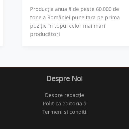
Producţia anuală de peste 60.000 de
tone a României pune ţara pe prima
poziţie în topul celor mai mari
producători
Despre Noi
Despre redacție
Politica editorială
Termeni și condiții