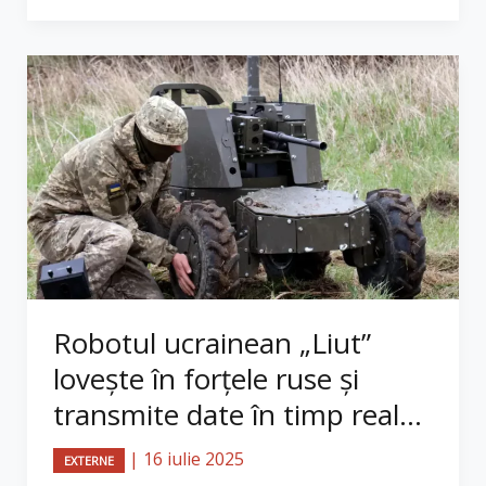
Robotul ucrainean „Liut”
lovește în forțele ruse și
transmite date în timp real...
|
16 iulie 2025
EXTERNE