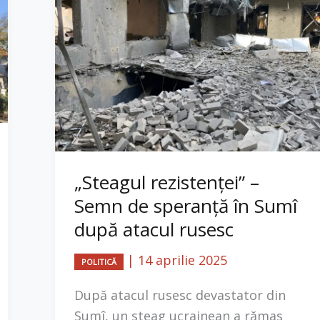
„Steagul rezistenței” –
Semn de speranță în Sumî
după atacul rusesc
|
14 aprilie 2025
POLITICĂ
După atacul rusesc devastator din
Sumî, un steag ucrainean a rămas