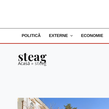
Skip
to
content
POLITICĂ
EXTERNE
ECONOMIE
steag
Acasă
steag