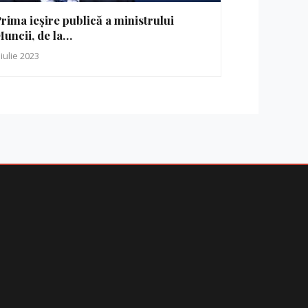
rima ieșire publică a ministrului
uncii, de la…
 iulie 2023