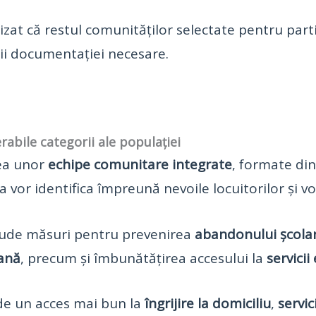
izat că restul comunităților selectate pentru part
rii documentației necesare.
rabile categorii ale populației
rea unor
echipe comunitare integrate
, formate din
ia vor identifica împreună nevoile locuitorilor și v
lude măsuri pentru prevenirea
abandonului școla
ană
, precum și îmbunătățirea accesului la
servicii
de un acces mai bun la
îngrijire la domiciliu
,
servic