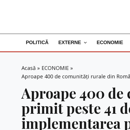
Skip
to
content
POLITICĂ
EXTERNE
ECONOMIE
Acasă
ECONOMIE
Aproape 400 de comunități rurale din Româ
Aproape 400 de 
primit peste 41 
implementarea p