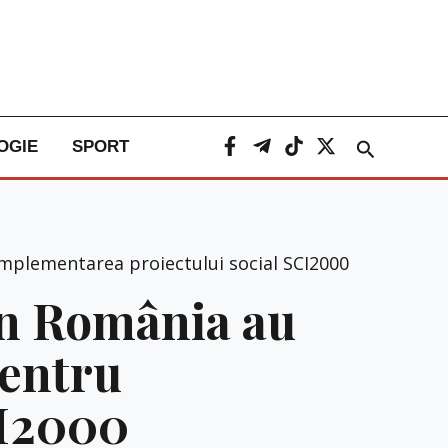
Caută
OGIE
SPORT
implementarea proiectului social SCI2000
in România au
pentru
CI2000