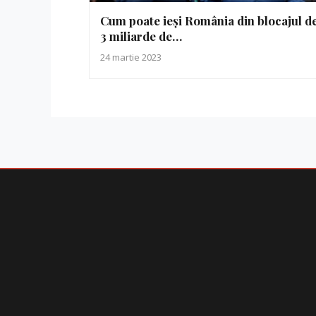
Cum poate ieși România din blocajul d
3 miliarde de…
24 martie 2023