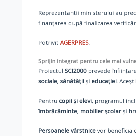
Reprezentanții ministerului au prec
finanțarea după finalizarea verifică
Potrivit
AGERPRES
.
Sprijin integrat pentru cele mai vulne
Proiectul
SCI2000
prevede înființa
sociale
,
sănătății
și
educației
. Aceșt
Pentru
copii și elevi
, programul inc
îmbrăcăminte
,
mobilier școlar
și
hr
Persoanele vârstnice
vor beneficia 