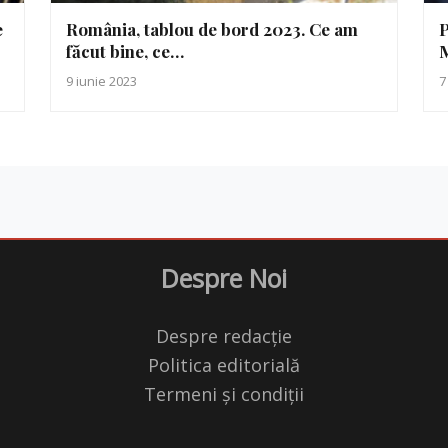
e
România, tablou de bord 2023. Ce am
P
făcut bine, ce…
M
9 iunie 2023
7
Despre Noi
Despre redacție
Politica editorială
Termeni și condiții