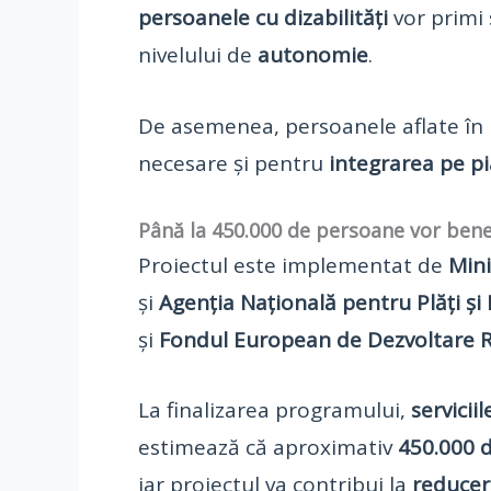
persoanele cu dizabilități
vor primi 
nivelului de
autonomie
.
De asemenea, persoanele aflate în 
necesare și pentru
integrarea pe p
Până la 450.000 de persoane vor benef
Proiectul este implementat de
Mini
și
Agenția Națională pentru Plăți și 
și
Fondul European de Dezvoltare R
La finalizarea programului,
servicii
estimează că aproximativ
450.000 d
iar proiectul va contribui la
reducer