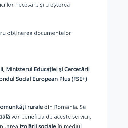
iciilor necesare și creșterea
ntru obținerea documentelor
ii
,
Ministerul Educației și Cercetării
ondul Social European Plus (FSE+)
comunități rurale
din România. Se
cială
vor beneficia de aceste servicii,
inuarea
izolării sociale
în mediul