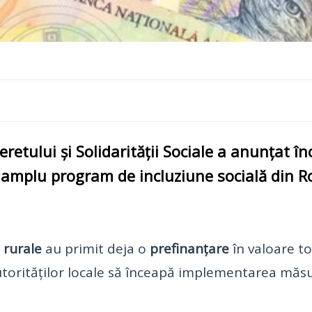
retului și Solidarității Sociale
a anunțat înc
i amplu program de
incluziune socială
din Ro
 rurale
au primit deja o
prefinanțare
în valoare t
utorităților locale să înceapă implementarea măsu