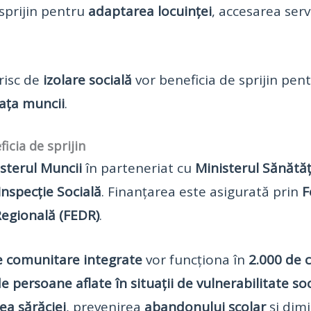
sprijin pentru
adaptarea locuinței
, accesarea serv
risc de
izolare socială
vor beneficia de sprijin pe
iața muncii
.
icia de sprijin
sterul Muncii
în parteneriat cu
Ministerul Sănătăț
Inspecție Socială
. Finanțarea este asigurată prin
F
egională (FEDR)
.
le comunitare integrate
vor funcționa în
2.000 de 
e persoane aflate în situații de vulnerabilitate so
ea sărăciei
, prevenirea
abandonului școlar
și dim