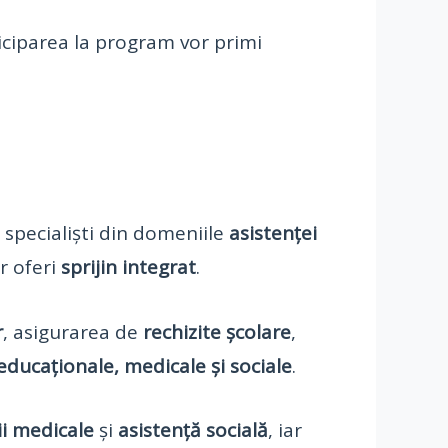
iciparea la program vor primi
 specialiști din domeniile
asistenței
or oferi
sprijin integrat
.
r
, asigurarea de
rechizite școlare
,
 educaționale, medicale și sociale
.
ii medicale
și
asistență socială
, iar