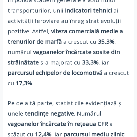
În pofida scăderii generale a volumului
transporturilor, unii
indicatori tehnici
ai
activității feroviare au înregistrat evoluții
pozitive. Astfel,
viteza comercială medie a
trenurilor de marfă
a crescut cu
35,3%
,
numărul
vagoanelor încărcate sosite din
străinătate
s-a majorat cu
33,3%
, iar
parcursul echipelor de locomotivă
a crescut
cu
17,3%
.
Pe de altă parte, statisticile evidențiază și
unele
tendințe negative
. Numărul
vagoanelor încărcate în rețeaua CFR
a
scăzut cu
12,4%
, iar
parcursul mediu zilnic