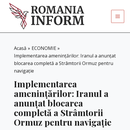
Skip
to
content
Acasă
ECONOMIE
Implementarea amenințărilor: Iranul a anunțat
blocarea completă a Strâmtorii Ormuz pentru
navigație
Implementarea
amenințărilor: Iranul a
anunțat blocarea
completă a Strâmtorii
Ormuz pentru navigație