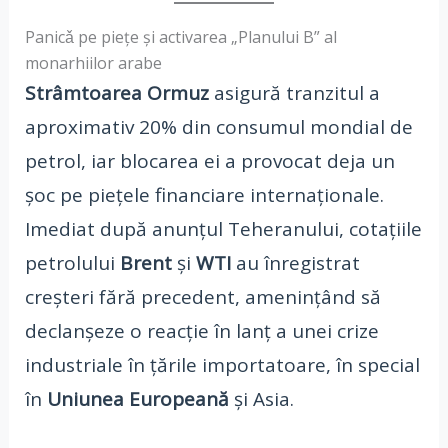
Panicǎ pe piețe și activarea „Planului B” al
monarhiilor arabe
Strâmtoarea Ormuz
asigură tranzitul a
aproximativ 20% din consumul mondial de
petrol, iar blocarea ei a provocat deja un
șoc pe piețele financiare internaționale.
Imediat după anunțul Teheranului, cotațiile
petrolului
Brent
și
WTI
au înregistrat
creșteri fără precedent, amenințând să
declanșeze o reacție în lanț a unei crize
industriale în țările importatoare, în special
în
Uniunea Europeană
și Asia.