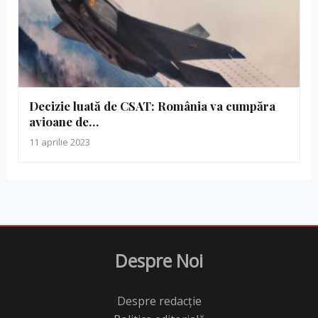
Decizie luată de CSAT: România va cumpăra
avioane de…
11 aprilie 2023
Despre Noi
Despre redacție