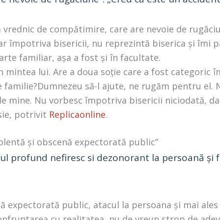
m vrednic de compătimire, care are nevoie de rugăci
r împotriva bisericii, nu reprezintă biserica și îmi 
rte familiar, așa a fost și în facultate.
în mintea lui. Are a doua soție care a fost categoric î
e familie?Dumnezeu să-l ajute, ne rugăm pentru el. 
 de mine. Nu vorbesc împotriva bisericii niciodată, d
ie, potrivit
Replicaonline
.
olentă și obscenă expectorată public”
cul profund nefiresc si dezonorant la persoană și 
ă expectorată public, atacul la persoana și mai ales 
confruntarea cu realitatea, nu de vreun strop de ad