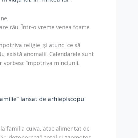
une.
pare rău. Într-o vreme venea foarte
mpotriva religiei și atunci ce să
Nu există anomalii. Calendarele sunt
ar vorbesc împotriva minciunii.
familie” lansat de arhiepiscopul
la familia cuiva, atac alimentat de
evăr, dezonorează total și zgomotos