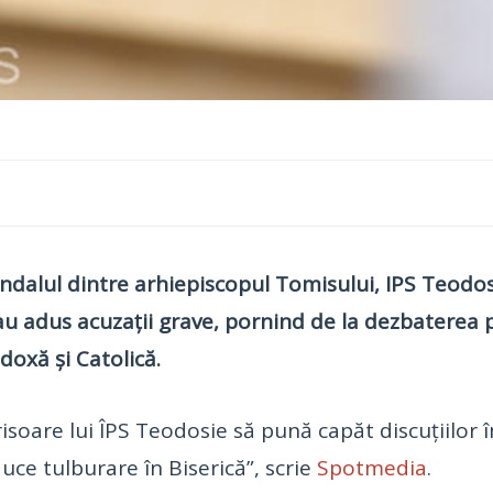
andalul dintre arhiepiscopul Tomisului, IPS Teodos
-au adus acuzații grave, pornind de la dezbaterea 
doxă și Catolică.
crisoare lui ÎPS Teodosie să pună capăt discuțiilor 
uce tulburare în Biserică”, scrie
Spotmedia
.