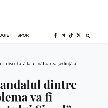
Caută
OGIE
SPORT
a fi discutată la următoarea ședință a
candalul dintre
lema va fi