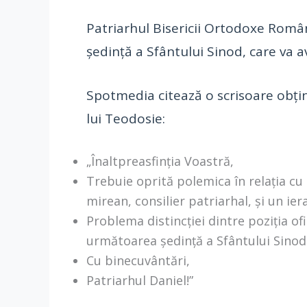
Patriarhul Bisericii Ortodoxe Române
ședință a Sfântului Sinod, care va av
Spotmedia citează o scrisoare obţi
lui Teodosie:
„Înaltpreasfinția Voastră,
Trebuie oprită polemica în relația cu
mirean, consilier patriarhal, și un ier
Problema distincției dintre poziția ofici
următoarea ședință a Sfântului Sinod
Cu binecuvântări,
Patriarhul Daniel!”