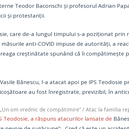
xterne Teodor Baconschi și profesorul Adrian Pa
ii și protestanții.
ie, care de-a lungul timpului s-a poziționat prin 
 măsurile anti-COVID impuse de autorități, a reacț
ntreaga creștinătate spunând că îi compătimește p
, Vasile Bănescu, l-a atacat apoi pe IPS Teodosie
icoșătoare au fost înregistrate, previzibil, în ant
„Un om vrednic de compătimire” / Atac la familia re
S Teodosie, a răspuns atacurilor lansate de
Bănesc
nevoie de rugăciune”: „Cred că este un accident în