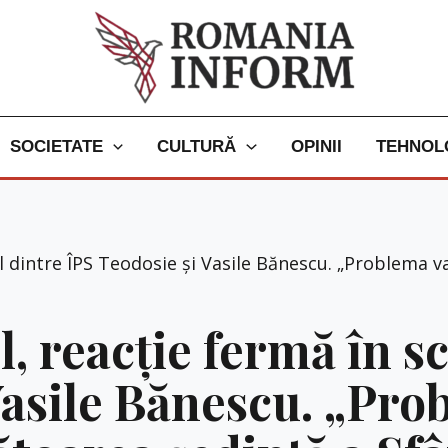
SOCIETATE
CULTURĂ
OPINII
TEHNOL
l dintre ÎPS Teodosie și Vasile Bănescu. „Problema v
, reacție fermă în s
Vasile Bănescu. „Prob