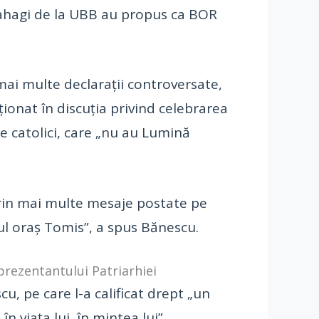
pahagi de la UBB au propus ca BOR
mai multe declarații controversate,
ionat în discuția privind celebrarea
e catolici, care „nu au Lumină
 prin mai multe mesaje postate pe
icul oraș Tomis”, a spus Bănescu.
prezentantului Patriarhiei
u, pe care l-a calificat drept „un
 viața lui, în mintea lui”.