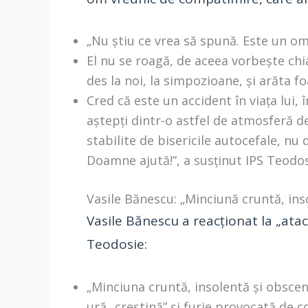
„Nu știu ce vrea să spună. Este un o
El nu se roagă, de aceea vorbește chia
des la noi, la simpozioane, și arăta foa
Cred că este un accident în viața lui, 
aștepți dintr-o astfel de atmosferă d
stabilite de bisericile autocefale, nu
Doamne ajută!”, a susținut IPS Teodos
Vasile Bănescu: „Minciună cruntă, ins
Vasile Bănescu a reacționat la „ata
Teodosie:
„Minciuna cruntă, insolentă și obscen
ură „creștină” și furie provocată de 