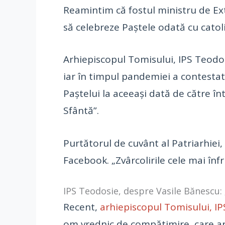
Reamintim că fostul ministru de E
să celebreze Paștele odată cu catolic
Arhiepiscopul Tomisului, IPS Teodos
iar în timpul pandemiei a contestat
Paștelui la aceeași dată de către î
Sfântă”.
Purtătorul de cuvânt al Patriarhiei
Facebook. „Zvârcolirile cele mai înfr
IPS Teodosie, despre Vasile Bănescu: 
Recent,
arhiepiscopul Tomisului, IP
om vrednic de compătimire, care are 