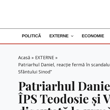
Skip
to
content
POLITICĂ
EXTERNE
ECONOMIE
Acasă
EXTERNE
Patriarhul Daniel, reacție fermă în scandalu
Sfântului Sinod”
Patriarhul Daniel
ÎPS Teodosie și 