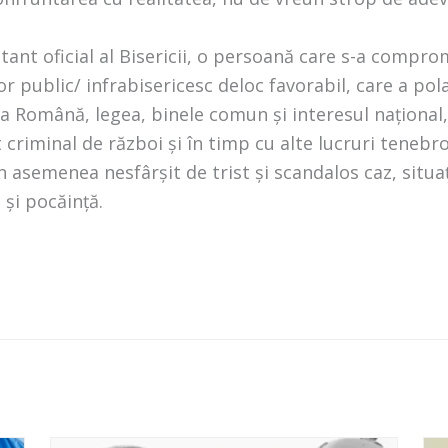
tant oficial al Bisericii, o persoană care s-a compr
lor public/ infrabisericesc deloc favorabil, care a po
a Română, legea, binele comun și interesul național
 criminal de război și în timp cu alte lucruri teneb
un asemenea nesfârșit de trist și scandalos caz, situa
 și pocăință.