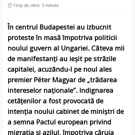
⏱ Timp de citire: 3 minute
În centrul Budapestei au izbucnit
proteste în masă
împotriva politicii
noului guvern al
Ungariei
. Câteva mii
de manifestanți au ieșit pe străzile
capitalei, acuzându-l pe noul ales
premier Péter Magyar
de „trădarea
intereselor naționale”. Indignarea
cetățenilor a fost provocată de
intenția noului cabinet de miniștri de
a semna
Pactul european privind
migrația și azilul
, împotriva căruia