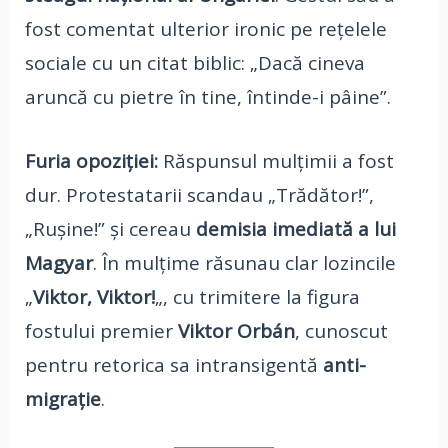
fost comentat ulterior ironic pe rețelele
sociale cu un citat biblic: „Dacă cineva
aruncă cu pietre în tine, întinde-i pâine”.
Furia opoziției:
Răspunsul mulțimii a fost
dur. Protestatarii scandau „Trădător!”,
„Rușine!” și cereau
demisia imediată a lui
Magyar
. În mulțime răsunau clar lozincile
„
Viktor, Viktor!
„, cu trimitere la figura
fostului premier
Viktor Orbán
, cunoscut
pentru retorica sa intransigentă
anti-
migrație
.