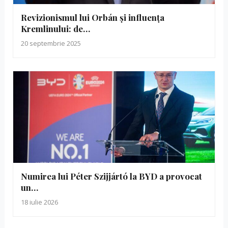
Revizionismul lui Orbán și influența
Kremlinului: de…
20 septembrie 2025
Numirea lui Péter Szijjártó la BYD a provocat
un…
18 iulie 2026