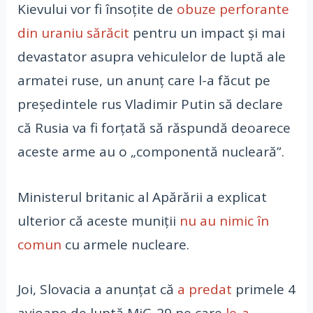
Kievului vor fi însoțite de
obuze perforante
din uraniu sărăcit
pentru un impact și mai
devastator asupra vehiculelor de luptă ale
armatei ruse, un anunț care l-a făcut pe
președintele rus Vladimir Putin să declare
că Rusia va fi forțată să răspundă deoarece
aceste arme au o „componentă nucleară”.
Ministerul britanic al Apărării a explicat
ulterior că aceste muniții
nu au nimic în
comun
cu armele nucleare.
Joi, Slovacia a anunțat că
a predat
primele 4
avioane de luptă MiG-29 pe care
le-a