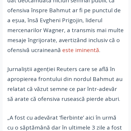
dat deocamdată niciun semnal public că
ofensiva înspre Bahmut ar fi pe punctul de
a eșua, însă Evgheni Prigojin, liderul
mercenarilor Wagner, a transmis mai multe
mesaje îngrijorate, avertizând inclusiv că o
ofensivă ucraineană
este iminentă
.
Jurnaliștii agenției Reuters care se află în
apropierea frontului din nordul Bahmut au
relatat că văzut semne ce par într-adevăr
să arate că ofensiva rusească pierde aburi.
„A fost cu adevărat ‘fierbinte’ aici în urmă
cu o săptămână dar în ultimele 3 zile a fost