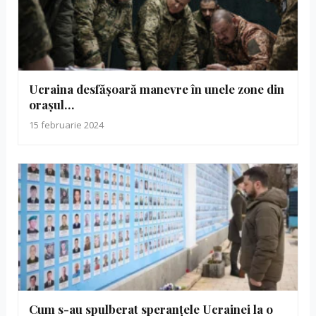
Ucraina desfășoară manevre în unele zone din
orașul…
15 februarie 2024
Cum s-au spulberat speranțele Ucrainei la o