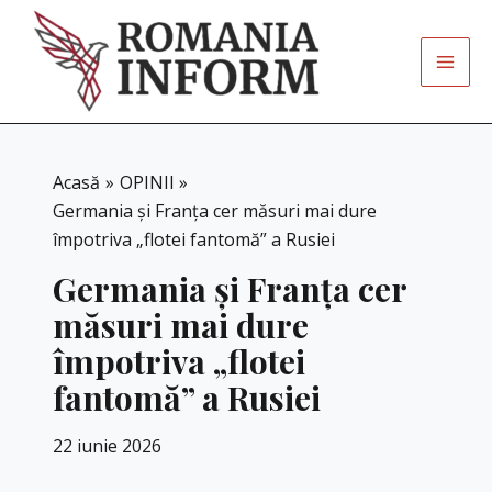
Skip
to
content
Acasă
OPINII
Germania și Franța cer măsuri mai dure
împotriva „flotei fantomă” a Rusiei
Germania și Franța cer
măsuri mai dure
împotriva „flotei
fantomă” a Rusiei
22 iunie 2026