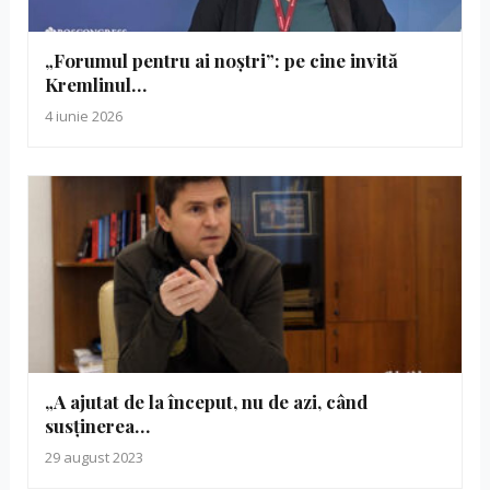
„Forumul pentru ai noștri”: pe cine invită
Kremlinul…
4 iunie 2026
„A ajutat de la început, nu de azi, când
susținerea…
29 august 2023