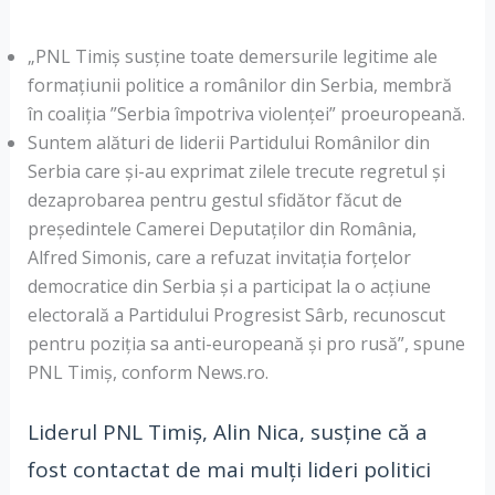
„PNL Timiş susţine toate demersurile legitime ale
formaţiunii politice a românilor din Serbia, membră
în coaliţia ”Serbia împotriva violenţei” proeuropeană.
Suntem alături de liderii Partidului Românilor din
Serbia care şi-au exprimat zilele trecute regretul şi
dezaprobarea pentru gestul sfidător făcut de
preşedintele Camerei Deputaţilor din România,
Alfred Simonis, care a refuzat invitaţia forţelor
democratice din Serbia şi a participat la o acţiune
electorală a Partidului Progresist Sârb, recunoscut
pentru poziţia sa anti-europeană şi pro rusă”, spune
PNL Timiș, conform News.ro.
Liderul PNL Timiş, Alin Nica, susține că a
fost contactat de mai mulţi lideri politici