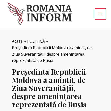
Skip
to
content
Acasă
POLITICĂ
Președinta Republicii Moldova a amintit, de
Ziua Suveranității, despre amenințarea
reprezentată de Rusia
Președinta Republicii
Moldova a amintit, de
Ziua Suveranității,
despre amenințarea
reprezentată de Rusia