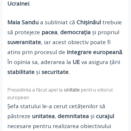
Ucrainei
.
Maia Sandu
a subliniat că
Chișinăul
trebuie
să protejeze
pacea
,
democrația
și propriul
suveranitate
, iar acest obiectiv poate fi
atins prin procesul de
integrare europeană
.
În opinia sa, aderarea la
UE
va asigura țării
stabilitate
și
securitate
.
Președinta a făcut apel la
unitate
pentru viitorul
european
Șefa statului le-a cerut cetățenilor să
păstreze
unitatea
,
demnitatea
și
curajul
necesare pentru realizarea obiectivului