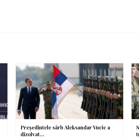
Președintele sârb Aleksandar Vucic a
S
dizolvat…
t