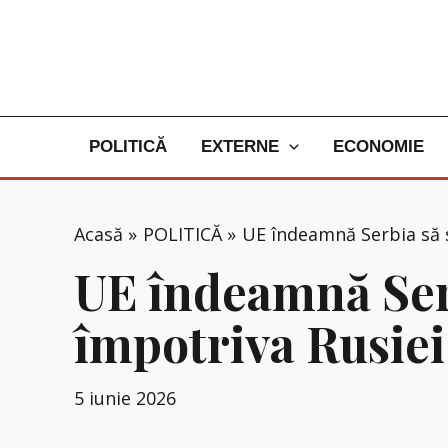
Skip
to
content
POLITICĂ
EXTERNE
ECONOMIE
Acasă
POLITICĂ
UE îndeamnă Serbia să se
UE îndeamnă Serb
împotriva Rusiei 
5 iunie 2026