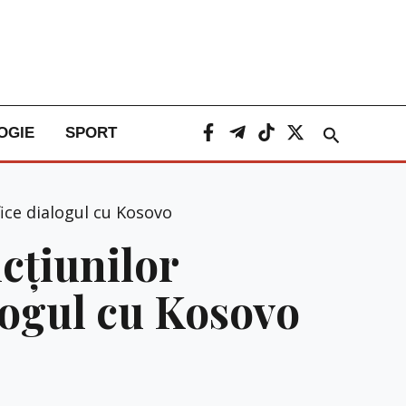
Caută
OGIE
SPORT
fice dialogul cu Kosovo
cțiunilor
alogul cu Kosovo