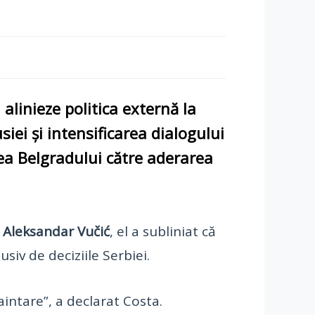
i alinieze politica externă la
siei
și intensificarea
dialogului
rea Belgradului către
aderarea
i
Aleksandar Vučić
, el a subliniat că
iv de deciziile Serbiei.
intare”, a declarat Costa.