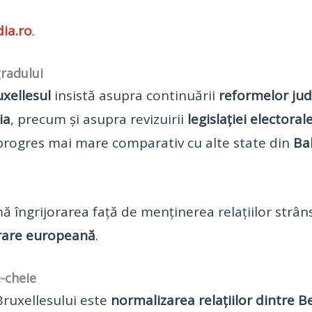
ia.ro
.
radului
xellesul
insistă asupra continuării
reformelor jud
ia
, precum și asupra revizuirii
legislației electoral
progres mai mare comparativ cu alte state din
Bal
rimă îngrijorarea față de menținerea relațiilor strâ
rare europeană
.
-cheie
Bruxellesului este
normalizarea relațiilor dintre Be