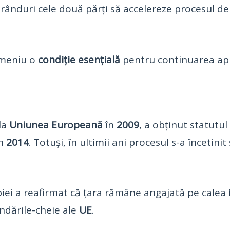
ânduri cele două părți să accelereze procesul d
omeniu o
condiție esențială
pentru continuarea apro
la
Uniunea Europeană
în
2009
, a obținut statutu
în
2014
. Totuși, în ultimii ani procesul s-a încetini
biei a reafirmat că țara rămâne angajată pe calea
dările-cheie ale
UE
.