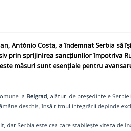
ean, António Costa
, a îndemnat
Serbia
să îș
usiv prin sprijinirea
sancțiunilor împotriva Ru
 aceste măsuri sunt esențiale pentru avansa
 comune la
Belgrad
, alături de președintele Serbie
ne deschis, însă ritmul integrării depinde exclus
 dar Serbia este cea care stabilește viteza de îna