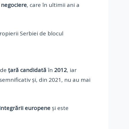
e
negociere
, care în ultimii ani a
pierii Serbiei de blocul
l de
țară candidată
în
2012
, iar
t semnificativ și, din 2021, nu au mai
integrării europene
și este