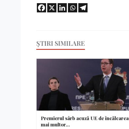
ȘTIRI SIMILARE
Premierul sârb acuză UE de încălcarea
mai multor…