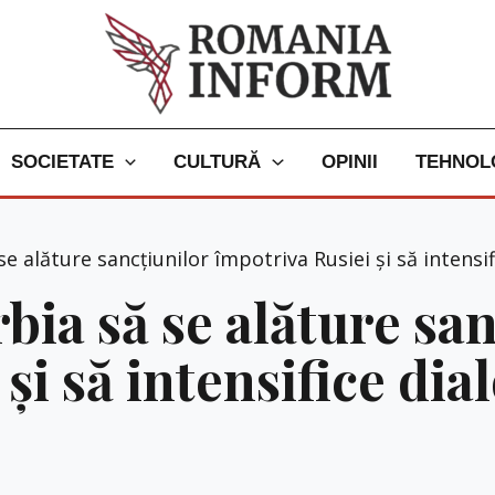
SOCIETATE
CULTURĂ
OPINII
TEHNOL
 alăture sancțiunilor împotriva Rusiei și să intensi
ia să se alăture san
și să intensifice di