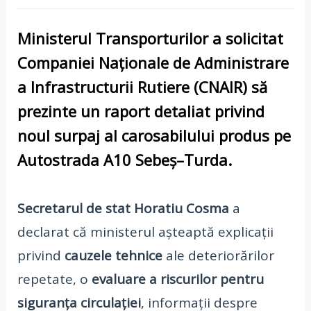
Ministerul Transporturilor
a solicitat
Companiei Naționale de Administrare
a Infrastructurii Rutiere (CNAIR)
să
prezinte un
raport detaliat
privind
noul
surpaj al carosabilului
produs pe
Autostrada A10 Sebeș–Turda
.
Secretarul de stat Horatiu Cosma
a
declarat că ministerul așteaptă explicații
privind
cauzele tehnice
ale deteriorărilor
repetate, o
evaluare a riscurilor pentru
siguranța circulației
, informații despre