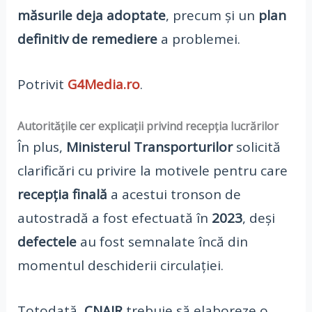
măsurile deja adoptate
, precum și un
plan
definitiv de remediere
a problemei.
Potrivit
G4Media.ro
.
Autoritățile cer explicații privind recepția lucrărilor
În plus,
Ministerul Transporturilor
solicită
clarificări cu privire la motivele pentru care
recepția finală
a acestui tronson de
autostradă a fost efectuată în
2023
, deși
defectele
au fost semnalate încă din
momentul deschiderii circulației.
Totodată,
CNAIR
trebuie să elaboreze o