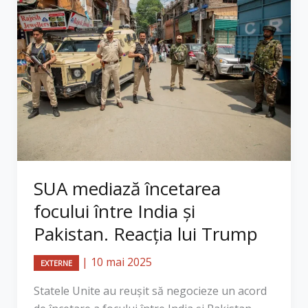
SUA mediază încetarea
focului între India și
Pakistan. Reacția lui Trump
|
10 mai 2025
EXTERNE
Statele Unite au reușit să negocieze un acord