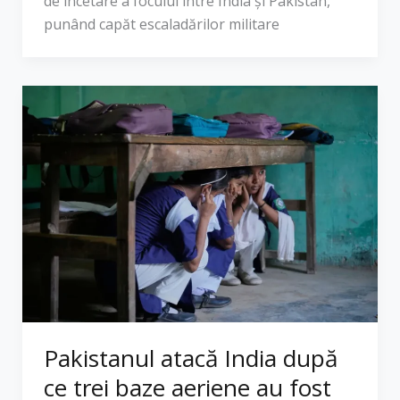
de încetare a focului între India și Pakistan,
punând capăt escaladărilor militare
Pakistanul atacă India după
ce trei baze aeriene au fost