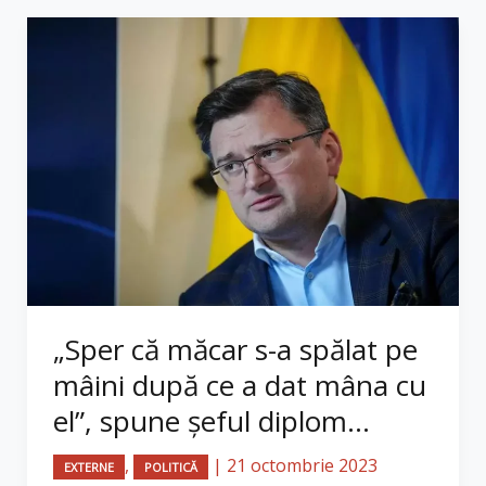
„Sper că măcar s-a spălat pe
mâini după ce a dat mâna cu
el”, spune șeful diplom...
,
|
21 octombrie 2023
EXTERNE
POLITICĂ