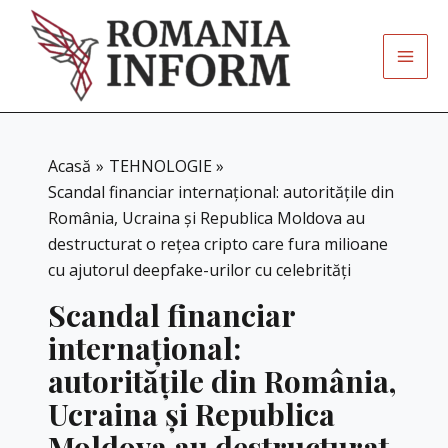
Skip
to
content
Acasă
TEHNOLOGIE
Scandal financiar internațional: autoritățile din
România, Ucraina și Republica Moldova au
destructurat o rețea cripto care fura milioane
cu ajutorul deepfake-urilor cu celebrități
Scandal financiar
internațional:
autoritățile din România,
Ucraina și Republica
Moldova au destructurat