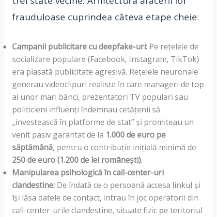
trei state vecine. Arhitectura afacerii lor
frauduloase cuprindea câteva etape cheie:
Campanii publicitare cu deepfake-uri:
Pe rețelele de
socializare populare (Facebook, Instagram, TikTok)
era plasată publicitate agresivă. Rețelele neuronale
generau videoclipuri realiste în care manageri de top
ai unor mari bănci, prezentatori TV populari sau
politicieni influenți îndemnau cetățenii să
„investească în platforme de stat” și promiteau un
venit pasiv garantat de la
1.000 de euro pe
săptămână
, pentru o contribuție inițială minimă de
250 de euro (1.200 de lei românești)
.
Manipularea psihologică în call-center-uri
clandestine:
De îndată ce o persoană accesa linkul și
își lăsa datele de contact, intrau în joc operatorii din
call-center-urile clandestine, situate fizic pe teritoriul